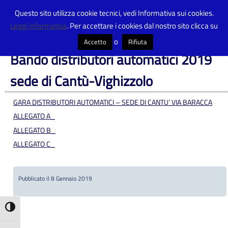
Questo sito utilizza cookie tecnici, vedi Informativa sui cookies.
Leggi Informativa
. Per accettare i cookies dal nostro sito clicca su
Centro Provinciale Istruzione Adulti
>
Amministrazione Trasparente
>
Bandi
di Concorso
>
Bando distributori automatici 2019 sede di Cantù-Vighizzolo
o
Accetto
Rifiuta
Bando distributori automatici 2019
sede di Cantù-Vighizzolo
GARA DISTRIBUTORI AUTOMATICI – SEDE DI CANTU’ VIA BARACCA
ALLEGATO A_
ALLEGATO B_
ALLEGATO C_
Pubblicato il 8 Gennaio 2019
Attiva/disattiva alto contrasto