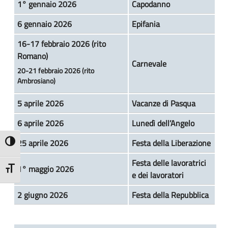
1° gennaio 2026
Capodanno
6 gennaio 2026
Epifania
16-17 febbraio 2026 (rito
Romano)
Carnevale
20-21 febbraio 2026 (rito
Ambrosiano)
5 aprile 2026
Vacanze di Pasqua
6 aprile 2026
Lunedì dell’Angelo
25 aprile 2026
Festa della Liberazione
Attiva/disattiva alto contrasto
Festa delle lavoratrici
1° maggio 2026
Attiva/disattiva dimensione testo
e dei lavoratori
2 giugno 2026
Festa della Repubblica