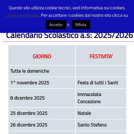
Questo sito utilizza cookie tecnici, vedi Informativa sui cookies.
Leggi Informativa
. Per accettare i cookies dal nostro sito clicca su
Centro Provinciale Istruzione Adulti
>
L’istituto
>
Calendario Scolastico a.s:
2025/2026
o
Accetto
Rifiuta
Calendario Scolastico a.s: 2025/2026
GIORNO
FESTIVITA’
Tutte le domeniche
1° novembre 2025
Festa di tutti i Santi
Immacolata
8 dicembre 2025
Concezione
25 dicembre 2025
Natale
26 dicembre 2025
Santo Stefano