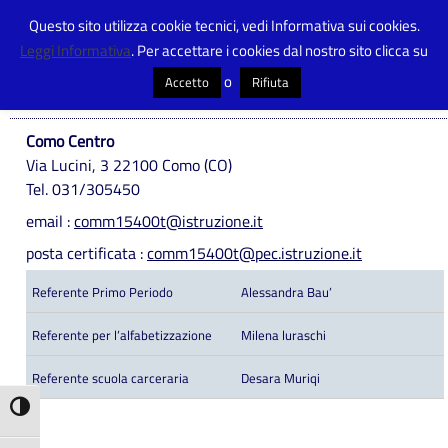
Questo sito utilizza cookie tecnici, vedi Informativa sui cookies.
Leggi Informativa
. Per accettare i cookies dal nostro sito clicca su
Centro Provinciale Istruzione Adulti
>
Sede di Como
o
Accetto
Rifiuta
Sede di Como
Como Centro
Via Lucini, 3 22100 Como (CO)
Tel. 031/305450
email :
comm15400t@istruzione.it
posta certificata :
comm15400t@pec.istruzione.it
Referente Primo Periodo
Alessandra Bau’
Referente per l’alfabetizzazione
Milena luraschi
Referente scuola carceraria
Desara Muriqi
Attiva/disattiva alto contrasto