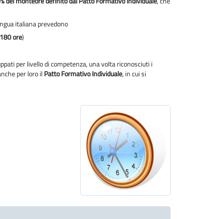
0% del monteore definito dal Patto Formativo Individuale
, che
lingua italiana prevedono
 180 ore
)
ppati per livello di competenza, una volta riconosciuti i
anche per loro il
Patto Formativo Individuale
, in cui si