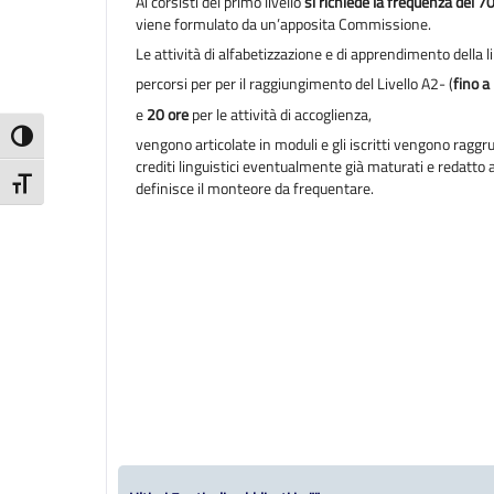
Ai corsisti del primo livello
si richiede la frequenza del 7
viene formulato da un’apposita Commissione.
Le attività di alfabetizzazione e di apprendimento della 
percorsi per per il raggiungimento del Livello A2- (
fino a
e
20 ore
per le attività di accoglienza,
Attiva/disattiva alto contrasto
vengono articolate in moduli e gli iscritti vengono raggru
crediti linguistici eventualmente già maturati e redatto 
Attiva/disattiva dimensione testo
definisce il monteore da frequentare.