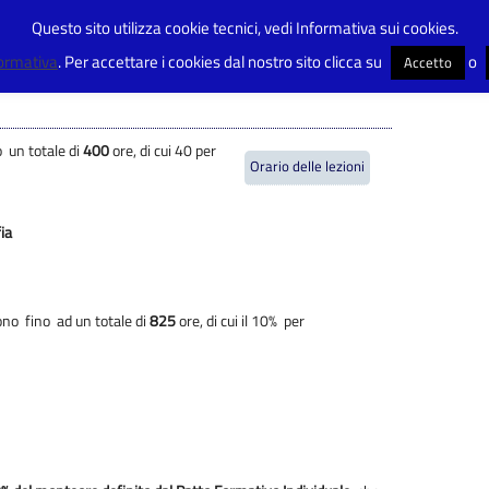
Questo sito utilizza cookie tecnici, vedi Informativa sui cookies.
scuola
formativa
. Per accettare i cookies dal nostro sito clicca su
o
Accetto
o un totale di
400
ore, di cui 40 per
Orario delle lezioni
ia
dono fino ad un totale di
825
ore, di cui il 10% per