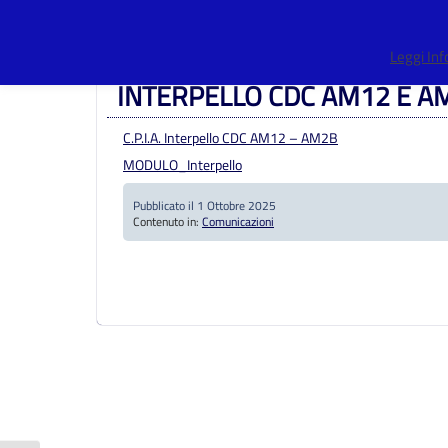
Centro Provinciale Istruzione Adulti
>
Articoli
>
Comunicazion
Leggi In
INTERPELLO CDC AM12 E A
C.P.I.A. Interpello CDC AM12 – AM2B
MODULO_Interpello
Pubblicato il 1 Ottobre 2025
Contenuto in:
Comunicazioni