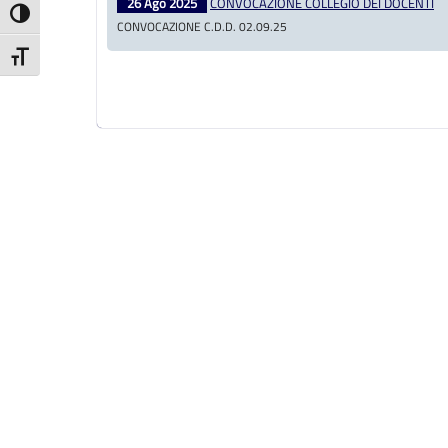
26 Ago 2025
CONVOCAZIONE COLLEGIO DEI DOCENTI
Attiva/disattiva alto contrasto
CONVOCAZIONE C.D.D. 02.09.25
Attiva/disattiva dimensione testo