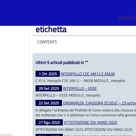
Centro Provinciale Istruzione Adulti
>
Eventi
>
etichetta
Leggi In
etichetta
CONTENTS
Ultimi 5 articoli pubblicati in ""
1 Ott 2025
INTERPELLO CDC AM12 E AM2B
C.P.I.A. Interpello CDC AM12 – AM2B MODULO_Interpello
29 Set 2025
INTERPELLO – EEEE
INTERPELLO – EEEE MODULO_Interpello
22 Set 2025
ORDINANZA: CHIUSURA SCUOLE – 23 sett
In allegato l’ordinanza del Prefetto di Como relativa alla chiusura
del maltempo che si è abbattuto su Como e provincia nella giornat
27 Ago 2025
ATTESTAZIONE OIV ANNO 2025
ATTESTAZIONI OIV ANNO 2025 ATTESTAZIONI OIV ANNO 2025