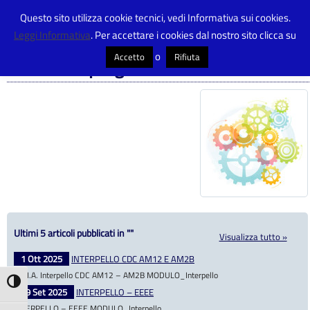
Questo sito utilizza cookie tecnici, vedi Informativa sui cookies.
Leggi Informativa
. Per accettare i cookies dal nostro sito clicca su
Centro Provinciale Istruzione Adulti
>
Didattica
>
Attività e progetti
o
Accetto
Rifiuta
Attività e progetti
Ultimi 5 articoli pubblicati in ""
Visualizza tutto »
1 Ott 2025
INTERPELLO CDC AM12 E AM2B
C.P.I.A. Interpello CDC AM12 – AM2B MODULO_Interpello
Attiva/disattiva alto contrasto
29 Set 2025
INTERPELLO – EEEE
INTERPELLO – EEEE MODULO_Interpello