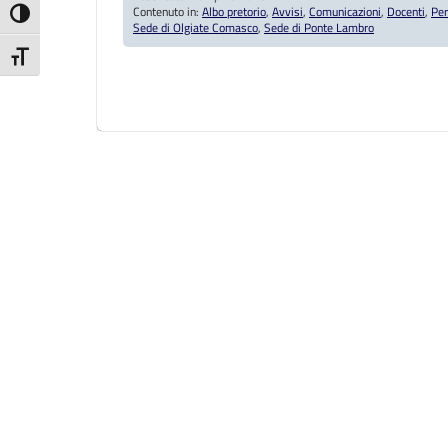
Contenuto in:
Albo pretorio
,
Avvisi
,
Comunicazioni
,
Docenti
,
Per
Attiva/disattiva alto contrasto
Sede di Olgiate Comasco
,
Sede di Ponte Lambro
Attiva/disattiva dimensione testo