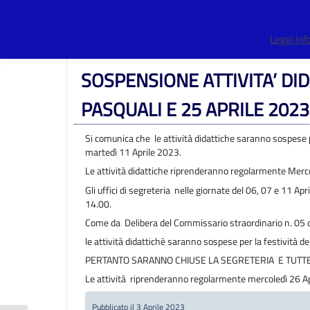
Centro Provinciale Istruzione Adulti
>
Articoli
>
Albo pretorio
Leggi In
PASQUALI E 25 APRILE 2023
SOSPENSIONE ATTIVITA’ DID
PASQUALI E 25 APRILE 2023
Si comunica che le attività didattiche saranno sospese p
martedì 11 Aprile 2023.
Le attività didattiche riprenderanno regolarmente Merco
Gli uffici di segreteria nelle giornate del 06, 07 e 11 Ap
14.00.
Come da Delibera del Commissario straordinario n. 05
le attività didattichè saranno sospese per la festività de
PERTANTO SARANNO CHIUSE LA SEGRETERIA E TUTTE L
Le attività riprenderanno regolarmente mercoledì 26 Ap
Pubblicato il 3 Aprile 2023