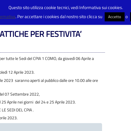
Questo sito utilizza cookie tecnici, vedi Informativa sui cookies.
>
SOSPENSIONE ATTIVITA’ DIDATTICHE PER FESTIVITA’
formativa
. Per accettare i cookies dal nostro sito clicca su
o
Accetto
ATTICHE PER FESTIVITA’
er tutte le Sedi del CPIA 1 COMO, da giovedì 06 Aprile a
ledì 12 Aprile 2023.
rile 2023 saranno aperti al pubblico dalle ore 10.00 alle ore
 del 07 Settembre 2022,
l 25 Aprile nei giorni del 24 e 25 Aprile 2023.
E SEDI DEL CPIA .
rile 2023.