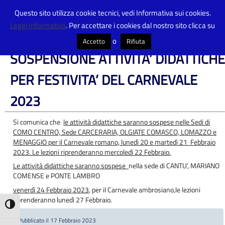
Questo sito utilizza cookie tecnici, vedi Informativa sui cookies.
Leggi Informativa
. Per accettare i cookies dal nostro sito clicca su
Centro Provinciale Istruzione Adulti
>
Articoli
>
Avvisi
>
SOSPENSIONE
ATTIVITA’ DIDATTICHE PER FESTIVITA’ DEL CARNEVALE 2023
o
Accetto
Rifiuta
SOSPENSIONE ATTIVITA’ DIDATTICHE
PER FESTIVITA’ DEL CARNEVALE
2023
Si comunica che
le attività didattiche
saranno sospese
nelle Sedi di
COMO CENTRO, Sede CARCERARIA, OLGIATE COMASCO, LOMAZZO e
MENAGGIO per il Carnevale romano, lunedì 20 e martedì 21 Febbraio
2023.
Le lezioni riprenderanno mercoledì 22 Febbraio.
Le attività didattiche saranno sospese
nella sede di CANTU’, MARIANO
COMENSE e PONTE LAMBRO
venerdì 24 Febbraio 2023
, per il Carnevale ambrosiano,le lezioni
riprenderanno lunedì 27 Febbraio.
Attiva/disattiva alto contrasto
Pubblicato il 17 Febbraio 2023