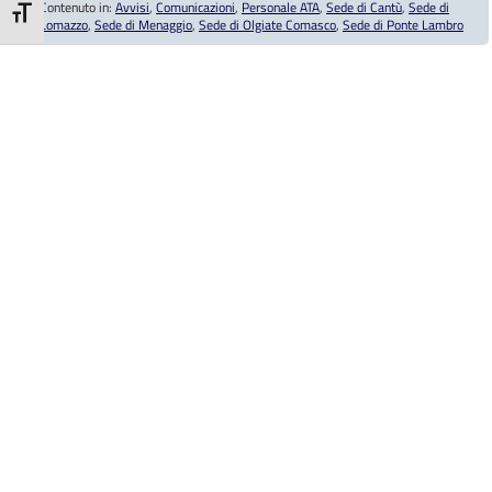
Contenuto in:
Avvisi
,
Comunicazioni
,
Personale ATA
,
Sede di Cantù
,
Sede di
Attiva/disattiva dimensione testo
Lomazzo
,
Sede di Menaggio
,
Sede di Olgiate Comasco
,
Sede di Ponte Lambro