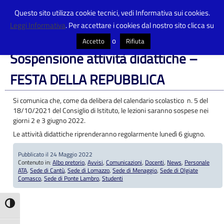
Questo sito utilizza cookie tecnici, vedi Informativa sui cookies.
Leggi Informativa
. Per accettare i cookies dal nostro sito clicca su
Centro Provinciale Istruzione Adulti
>
Articoli
>
Albo pretorio
>
Sospensione
attività didattiche – FESTA DELLA REPUBBLICA
o
Accetto
Rifiuta
Sospensione attività didattiche –
FESTA DELLA REPUBBLICA
Si comunica che, come da delibera del calendario scolastico n. 5 del
18/10/2021 del Consiglio di Istituto, le lezioni saranno sospese nei
giorni 2 e 3 giugno 2022.
Le attività didattiche riprenderanno regolarmente lunedì 6 giugno.
Pubblicato il 24 Maggio 2022
Contenuto in:
Albo pretorio
,
Avvisi
,
Comunicazioni
,
Docenti
,
News
,
Personale
ATA
,
Sede di Cantù
,
Sede di Lomazzo
,
Sede di Menaggio
,
Sede di Olgiate
Comasco
,
Sede di Ponte Lambro
,
Studenti
Attiva/disattiva alto contrasto