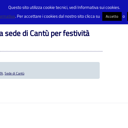
Questo sito utilizza cookie tecnici, vedi Informativa sui cookies.
>
Sospensione Attività Didattica sede di Cantù per festività
formativa
. Per accettare i cookies dal nostro sito clicca su
o
Accetto
a sede di Cantù per festività
TA
,
Sede di Cantù