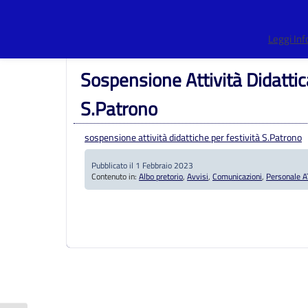
Centro Provinciale Istruzione Adulti
>
Articoli
>
Albo pretorio
Leggi In
S.Patrono
Sospensione Attività Didattic
S.Patrono
sospensione attività didattiche per festività S.Patrono
Pubblicato il 1 Febbraio 2023
Contenuto in:
Albo pretorio
,
Avvisi
,
Comunicazioni
,
Personale A