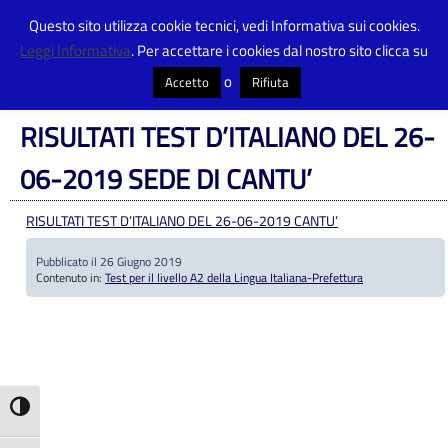
Questo sito utilizza cookie tecnici, vedi Informativa sui cookies.
Leggi Informativa
. Per accettare i cookies dal nostro sito clicca su
Centro Provinciale Istruzione Adulti
>
Articoli
>
Test per il livello A2 della
Lingua Italiana-Prefettura
>
RISULTATI TEST D’ITALIANO DEL 26-06-2019
o
Accetto
Rifiuta
SEDE DI CANTU’
RISULTATI TEST D’ITALIANO DEL 26-
06-2019 SEDE DI CANTU’
RISULTATI TEST D’ITALIANO DEL 26-06-2019 CANTU’
Pubblicato il 26 Giugno 2019
Contenuto in:
Test per il livello A2 della Lingua Italiana-Prefettura
Attiva/disattiva alto contrasto