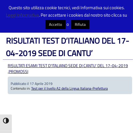
Questo sito utilizza cookie tecnici, vedi Informativa sui cookies.
Leggi Informativa
. Per accettare i cookies dal nostro sito clicca su
Centro Provinciale Istruzione Adulti
>
Articoli
>
Test per il livello A2 della
Lingua Italiana-Prefettura
>
RISULTATI TEST D’ITALIANO DEL 17-04-2019
o
Accetto
Rifiuta
SEDE DI CANTU’
RISULTATI TEST D’ITALIANO DEL 17-
04-2019 SEDE DI CANTU’
RISULTATI ESAMI TEST D’ITALIANO SEDE DI CANTU’ DEL 17-04-2019
,PROMOSSI
Pubblicato il 17 Aprile 2019
Contenuto in:
Test per il livello A2 della Lingua Italiana-Prefettura
Attiva/disattiva alto contrasto