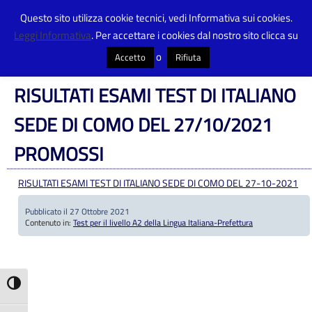
Questo sito utilizza cookie tecnici, vedi Informativa sui cookies.
Leggi Informativa
. Per accettare i cookies dal nostro sito clicca su
Centro Provinciale Istruzione Adulti
>
Articoli
>
Test per il livello A2 della
Lingua Italiana-Prefettura
>
RISULTATI ESAMI TEST DI ITALIANO SEDE DI
o
Accetto
Rifiuta
COMO DEL 27/10/2021 PROMOSSI
RISULTATI ESAMI TEST DI ITALIANO
SEDE DI COMO DEL 27/10/2021
PROMOSSI
RISULTATI ESAMI TEST DI ITALIANO SEDE DI COMO DEL 27-10-2021
Pubblicato il 27 Ottobre 2021
Contenuto in:
Test per il livello A2 della Lingua Italiana-Prefettura
Attiva/disattiva alto contrasto