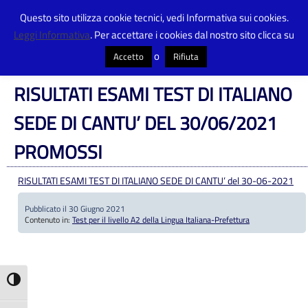
Questo sito utilizza cookie tecnici, vedi Informativa sui cookies.
Leggi Informativa
. Per accettare i cookies dal nostro sito clicca su
Centro Provinciale Istruzione Adulti
>
Articoli
>
Test per il livello A2 della
Lingua Italiana-Prefettura
>
RISULTATI ESAMI TEST DI ITALIANO SEDE DI
o
Accetto
Rifiuta
CANTU’ DEL 30/06/2021 PROMOSSI
RISULTATI ESAMI TEST DI ITALIANO
SEDE DI CANTU’ DEL 30/06/2021
PROMOSSI
RISULTATI ESAMI TEST DI ITALIANO SEDE DI CANTU’ del 30-06-2021
Pubblicato il 30 Giugno 2021
Contenuto in:
Test per il livello A2 della Lingua Italiana-Prefettura
Attiva/disattiva alto contrasto