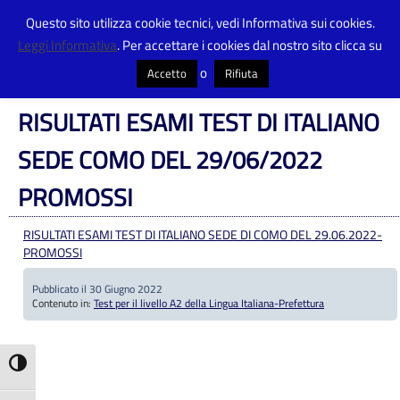
Questo sito utilizza cookie tecnici, vedi Informativa sui cookies.
Leggi Informativa
. Per accettare i cookies dal nostro sito clicca su
Centro Provinciale Istruzione Adulti
>
Articoli
>
Test per il livello A2 della
Lingua Italiana-Prefettura
>
RISULTATI ESAMI TEST DI ITALIANO SEDE COMO
o
Accetto
Rifiuta
DEL 29/06/2022 PROMOSSI
RISULTATI ESAMI TEST DI ITALIANO
SEDE COMO DEL 29/06/2022
PROMOSSI
RISULTATI ESAMI TEST DI ITALIANO SEDE DI COMO DEL 29.06.2022-
PROMOSSI
Pubblicato il 30 Giugno 2022
Contenuto in:
Test per il livello A2 della Lingua Italiana-Prefettura
Attiva/disattiva alto contrasto