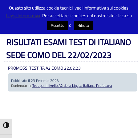
Questo sito utilizza cookie tecnici, vedi Informativa sui cookies.
Leggi Informativa
. Per accettare i cookies dal nostro sito clicca su
Centro Provinciale Istruzione Adulti
>
Articoli
>
Test per il livello A2 della
Lingua Italiana-Prefettura
>
RISULTATI ESAMI TEST DI ITALIANO SEDE COMO
o
Accetto
Rifiuta
DEL 22/02/2023
RISULTATI ESAMI TEST DI ITALIANO
SEDE COMO DEL 22/02/2023
PROMOSSI TEST ITA A2 COMO 22.02.23
Pubblicato il 23 Febbraio 2023
Contenuto in:
Test per il livello A2 della Lingua Italiana-Prefettura
Attiva/disattiva alto contrasto