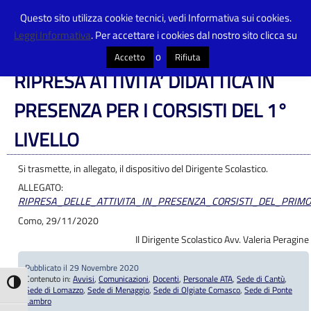
Questo sito utilizza cookie tecnici, vedi Informativa sui cookies.
Leggi Informativa
. Per accettare i cookies dal nostro sito clicca su
Centro Provinciale Istruzione Adulti
>
Articoli
>
Avvisi
>
RIPRESA ATTIVITA’
DIDATTICA IN PRESENZA PER I CORSISTI DEL 1° LIVELLO
o
Accetto
Rifiuta
RIPRESA ATTIVITA’ DIDATTICA IN
PRESENZA PER I CORSISTI DEL 1°
LIVELLO
Si trasmette, in allegato, il dispositivo del Dirigente Scolastico.
ALLEGATO:
RIPRESA_DELLE_ATTIVITA_IN_PRESENZA_CORSISTI_DEL_PRIMO_L
Como, 29/11/2020
Il Dirigente Scolastico Avv. Valeria Peragine
Pubblicato il 29 Novembre 2020
Contenuto in:
Avvisi
,
Comunicazioni
,
Docenti
,
Personale ATA
,
Sede di Cantù
,
Attiva/disattiva alto contrasto
Sede di Lomazzo
,
Sede di Menaggio
,
Sede di Olgiate Comasco
,
Sede di Ponte
Lambro