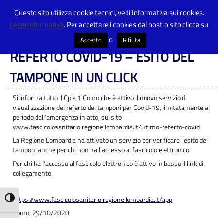
Questo sito utilizza cookie tecnici, vedi Informativa sui cookies.
Leggi Informativa
. Per accettare i cookies dal nostro sito clicca su
Centro Provinciale Istruzione Adulti
>
Articoli
>
Avvisi
>
REFERTO COVID-19 –
ESITO DEL TAMPONE IN UN CLICK
o
Accetto
Rifiuta
REFERTO COVID-19 – ESITO DEL
TAMPONE IN UN CLICK
Si informa tutto il Cpia 1 Como che è attivo il nuovo servizio di
visualizzazione del referto dei tamponi per Covid-19, limitatamente al
periodo dell’emergenza in atto, sul sito
www.fascicolosanitario.regione.lombardia.it/ultimo-referto-covid.
La Regione Lombardia ha attivato un servizio per verificare l’esito dei
tamponi anche per chi non ha l’accesso al fascicolo elettronico.
Per chi ha l’accesso al fascicolo elettronico è attivo in basso il link di
collegamento.
https://www.fascicolosanitario.regione.lombardia.it/app
Attiva/disattiva alto contrasto
Como, 29/10/2020