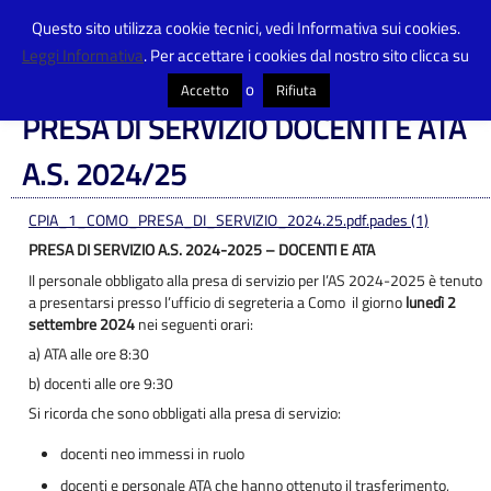
Questo sito utilizza cookie tecnici, vedi Informativa sui cookies.
Leggi Informativa
. Per accettare i cookies dal nostro sito clicca su
Centro Provinciale Istruzione Adulti
>
Articoli
>
Avvisi
>
PRESA DI SERVIZIO
DOCENTI E ATA A.S. 2024/25
o
Accetto
Rifiuta
PRESA DI SERVIZIO DOCENTI E ATA
A.S. 2024/25
CPIA_1_COMO_PRESA_DI_SERVIZIO_2024.25.pdf.pades (1)
PRESA DI SERVIZIO A.S. 2024-2025 – DOCENTI E ATA
Il personale obbligato alla presa di servizio per l’AS 2024-2025 è tenuto
a presentarsi presso l’ufficio di segreteria a Como il giorno
lunedì 2
settembre 2024
nei seguenti orari:
a) ATA alle ore 8:30
b) docenti alle ore 9:30
Si ricorda che sono obbligati alla presa di servizio:
docenti neo immessi in ruolo
docenti e personale ATA che hanno ottenuto il trasferimento,