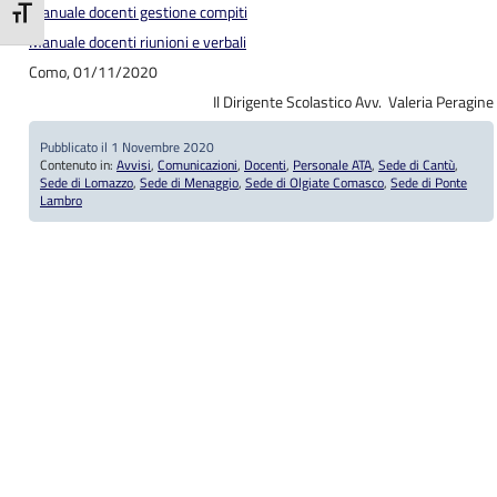
Manuale docenti gestione compiti
Attiva/disattiva dimensione testo
Manuale docenti riunioni e verbali
Como, 01/11/2020
Il Dirigente Scolastico Avv. Valeria Peragine
Pubblicato il 1 Novembre 2020
Contenuto in:
Avvisi
,
Comunicazioni
,
Docenti
,
Personale ATA
,
Sede di Cantù
,
Sede di Lomazzo
,
Sede di Menaggio
,
Sede di Olgiate Comasco
,
Sede di Ponte
Lambro