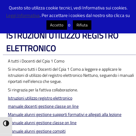
Questo sito utilizza cookie tecnici, vedi Informativa sui cookies.
Leggi Informativa
. Per accettare i cookies dal nostro sito clicca su
Centro Provinciale Istruzione Adulti
>
Articoli
>
Avvisi
>
ISTRUZIONI UTILIZZO
REGISTRO ELETTRONICO
o
Accetto
Rifiuta
ISTRUZIONI UTILIZZO REGISTRO
ELETTRONICO
A tutti i Docenti del Cpia 1 Como
Si invitano tutti i Docenti del Cpia 1 Como a leggere e applicare le
istruzioni di utilizzo del registro elettronico Nettuno, seguendo i manuali
riportati nell’elenco che segue.
Si ringrazia per la fattiva collaborazione.
Istruzioni utilizzo registro elettronico
manuale docenti gestione classe on line
Manuale alunni gestione supporti formativi e allegati alla lezione
manuale alunni gestione classe on line
Attiva/disattiva alto contrasto
Manuale alunni gestione compiti