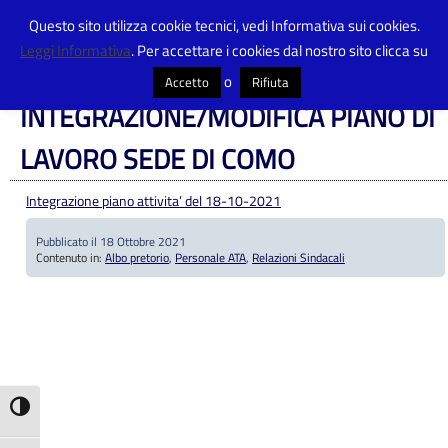
Questo sito utilizza cookie tecnici, vedi Informativa sui cookies.
Leggi Informativa
. Per accettare i cookies dal nostro sito clicca su
Centro Provinciale Istruzione Adulti
>
Articoli
>
Albo pretorio
>
INTEGRAZIONE/MODIFICA PIANO DI LAVORO SEDE DI COMO
o
Accetto
Rifiuta
INTEGRAZIONE/MODIFICA PIANO DI
LAVORO SEDE DI COMO
Integrazione piano attivita’ del 18-10-2021
Pubblicato il 18 Ottobre 2021
Contenuto in:
Albo pretorio
,
Personale ATA
,
Relazioni Sindacali
Attiva/disattiva alto contrasto