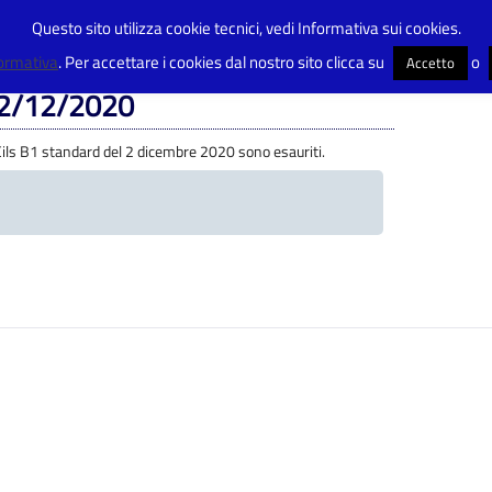
Questo sito utilizza cookie tecnici, vedi Informativa sui cookies.
I CILS B1 STANDARD 02/12/2020
formativa
. Per accettare i cookies dal nostro sito clicca su
o
Accetto
2/12/2020
 Cils B1 standard del 2 dicembre 2020 sono esauriti.