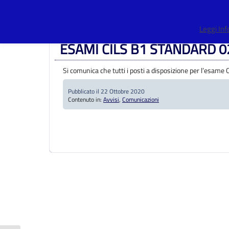
Centro Provinciale Istruzione Adulti
>
Articoli
>
Avvisi
>
ESAM
Leggi In
ESAMI CILS B1 STANDARD 0
Si comunica che tutti i posti a disposizione per l’esame
Pubblicato il 22 Ottobre 2020
Contenuto in:
Avvisi
,
Comunicazioni