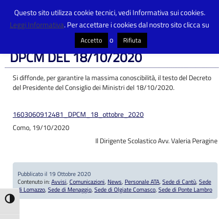
Questo sito utilizza cookie tecnici, vedi Informativa sui cookies.
Leggi Informativa
. Per accettare i cookies dal nostro sito clicca su
Centro Provinciale Istruzione Adulti
>
Articoli
>
Avvisi
>
DPCM DEL
18/10/2020
o
Accetto
Rifiuta
DPCM DEL 18/10/2020
Si diffonde, per garantire la massima conoscibilità, il testo del Decreto
del Presidente del Consiglio dei Ministri del 18/10/2020.
1603060912481_DPCM_18_ottobre_2020
Como, 19/10/2020
Il Dirigente Scolastico Avv. Valeria Peragine
Pubblicato il 19 Ottobre 2020
Contenuto in:
Avvisi
,
Comunicazioni
,
News
,
Personale ATA
,
Sede di Cantù
,
Sede
di Lomazzo
,
Sede di Menaggio
,
Sede di Olgiate Comasco
,
Sede di Ponte Lambro
Attiva/disattiva alto contrasto