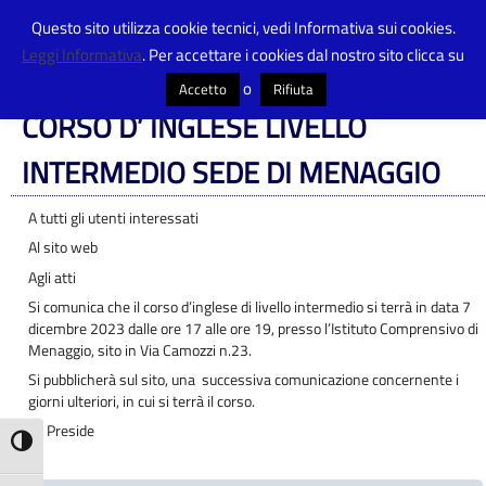
Questo sito utilizza cookie tecnici, vedi Informativa sui cookies.
Leggi Informativa
. Per accettare i cookies dal nostro sito clicca su
Centro Provinciale Istruzione Adulti
>
Articoli
>
Albo pretorio
>
CORSO D’
INGLESE LIVELLO INTERMEDIO SEDE DI MENAGGIO
o
Accetto
Rifiuta
CORSO D’ INGLESE LIVELLO
INTERMEDIO SEDE DI MENAGGIO
A tutti gli utenti interessati
Al sito web
Agli atti
Si comunica che il corso d’inglese di livello intermedio si terrà in data 7
dicembre 2023 dalle ore 17 alle ore 19, presso l’Istituto Comprensivo di
Menaggio, sito in Via Camozzi n.23.
Si pubblicherà sul sito, una successiva comunicazione concernente i
giorni ulteriori, in cui si terrà il corso.
La Preside
Attiva/disattiva alto contrasto