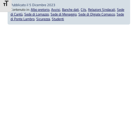
Pubblicato il 5 Dicembre 2023
Attiva/disattiva dimensione testo
Contenuto in:
Albo pretorio
,
Avvisi
,
Banche dati
,
Cils
,
Relazioni Sindacali
,
Sede
di Cantù
,
Sede di Lomazzo
,
Sede di Menaggio
,
Sede di Olgiate Comasco
,
Sede
di Ponte Lambro
,
Sicurezza
,
Studenti