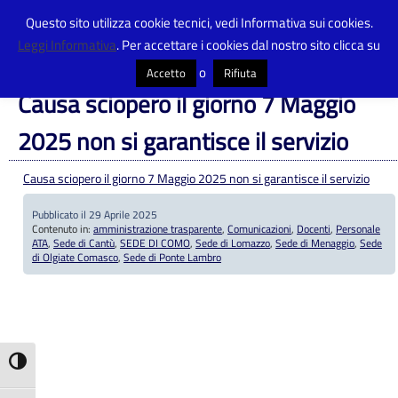
Questo sito utilizza cookie tecnici, vedi Informativa sui cookies.
Leggi Informativa
. Per accettare i cookies dal nostro sito clicca su
Centro Provinciale Istruzione Adulti
>
Articoli
>
amministrazione trasparente
>
Causa sciopero il giorno 7 Maggio 2025 non si garantisce il servizio
o
Accetto
Rifiuta
Causa sciopero il giorno 7 Maggio
2025 non si garantisce il servizio
Causa sciopero il giorno 7 Maggio 2025 non si garantisce il servizio
Pubblicato il 29 Aprile 2025
Contenuto in:
amministrazione trasparente
,
Comunicazioni
,
Docenti
,
Personale
ATA
,
Sede di Cantù
,
SEDE DI COMO
,
Sede di Lomazzo
,
Sede di Menaggio
,
Sede
di Olgiate Comasco
,
Sede di Ponte Lambro
Attiva/disattiva alto contrasto