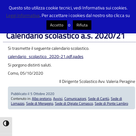
Questo sito utilizza cookie tecnici, vedi Informativa sui cookies.
Leggi Informativa
. Per accettare i cookies dal nostro sito clicca su
Centro Provinciale Istruzione Adulti
>
Articoli
>
Albo pretorio
>
Calendario
scolastico a.s. 2020/21
o
Accetto
Rifiuta
Calendario scolastico a.s. 2020/21
Si trasmette il seguente calendario scolastico.
calendario_scolastico_2020-21.pdf.pades
Si porgono distinti saluti.
Como, 05/10/2020
Il Dirigente Scolastico Avv. Valeria Peragine
Pubblicato il 5 Ottobre 2020
Contenuto in:
Albo pretorio
,
Avvisi
,
Comunicazioni
,
Sede di Cantù
,
Sede di
Lomazzo
,
Sede di Menaggio
,
Sede di Olgiate Comasco
,
Sede di Ponte Lambro
Attiva/disattiva alto contrasto