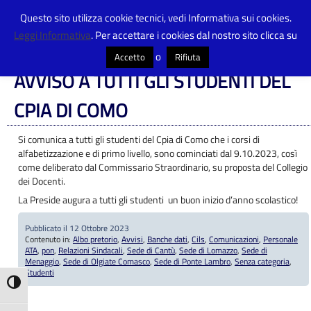
Questo sito utilizza cookie tecnici, vedi Informativa sui cookies.
Leggi Informativa
. Per accettare i cookies dal nostro sito clicca su
Centro Provinciale Istruzione Adulti
>
Articoli
>
Albo pretorio
>
AVVISO A
TUTTI GLI STUDENTI DEL CPIA DI COMO
o
Accetto
Rifiuta
AVVISO A TUTTI GLI STUDENTI DEL
CPIA DI COMO
Si comunica a tutti gli studenti del Cpia di Como che i corsi di
alfabetizzazione e di primo livello, sono cominciati dal 9.10.2023, così
come deliberato dal Commissario Straordinario, su proposta del Collegio
dei Docenti.
La Preside augura a tutti gli studenti un buon inizio d’anno scolastico!
Pubblicato il 12 Ottobre 2023
Contenuto in:
Albo pretorio
,
Avvisi
,
Banche dati
,
Cils
,
Comunicazioni
,
Personale
ATA
,
pon
,
Relazioni Sindacali
,
Sede di Cantù
,
Sede di Lomazzo
,
Sede di
Menaggio
,
Sede di Olgiate Comasco
,
Sede di Ponte Lambro
,
Senza categoria
,
Studenti
Attiva/disattiva alto contrasto