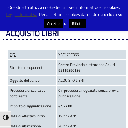
Questo sito utilizza cookie tecnici, vedi Informativa sui cookies.
Leggi Informativa
. Per accettare i cookies dal nostro sito clicca su
Centro Provinciale Istruzione Adulti
>
Bandi di gara
>
NINA EDIZIONI srl
>
ACQUISTO LIBRI
o
Accetto
Rifiuta
ACQUISTO LIBRI
CIG:
XBE172FD55
Centro Provinciale Istruzione Adulti
Struttura proponente:
95119390136
Oggetto del bando:
ACQUISTO LIBRI
Procedura di scelta del
04-procedura negoziata senza previa
contraente:
pubblicazione
Importo di aggiudicazione:
€
527.00
Data di effettivo inizio:
19/11/2015
Attiva/disattiva alto contrasto
Data di ultimazione:
20/11/2015