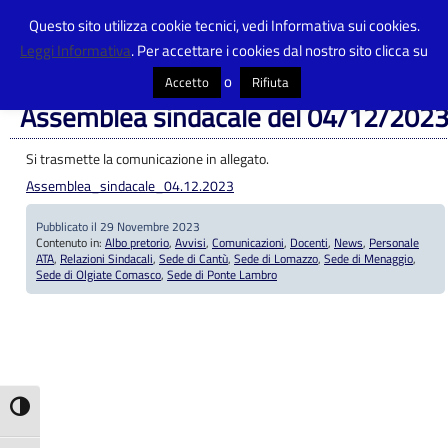
Questo sito utilizza cookie tecnici, vedi Informativa sui cookies.
Leggi Informativa
. Per accettare i cookies dal nostro sito clicca su
Centro Provinciale Istruzione Adulti
>
Articoli
>
Albo pretorio
>
Assemblea
sindacale del 04/12/2023
o
Accetto
Rifiuta
Assemblea sindacale del 04/12/202
Si trasmette la comunicazione in allegato.
Assemblea_sindacale_04.12.2023
Pubblicato il 29 Novembre 2023
Contenuto in:
Albo pretorio
,
Avvisi
,
Comunicazioni
,
Docenti
,
News
,
Personale
ATA
,
Relazioni Sindacali
,
Sede di Cantù
,
Sede di Lomazzo
,
Sede di Menaggio
,
Sede di Olgiate Comasco
,
Sede di Ponte Lambro
Attiva/disattiva alto contrasto