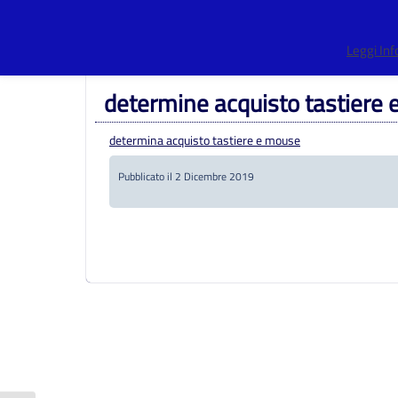
Centro Provinciale Istruzione Adulti
>
Amministrazione Tras
Leggi In
aggiudicatori distintamente per ogni procedura
>
determine 
determine acquisto tastiere
determina acquisto tastiere e mouse
Pubblicato il 2 Dicembre 2019