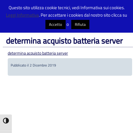
Questo sito utilizza cookie tecnici, vedi Informativa sui cookies.
Leggi Informativa
. Per accettare i cookies dal nostro sito clicca su
Centro Provinciale Istruzione Adulti
>
Amministrazione Trasparente
>
Atti
delle amministrazioni aggiudicatrici e degli enti aggiudicatori distintamente
o
Accetto
Rifiuta
per ogni procedura
>
determina acquisto batteria server
determina acquisto batteria server
determina acquisto batteria server
Pubblicato il 2 Dicembre 2019
Attiva/disattiva alto contrasto