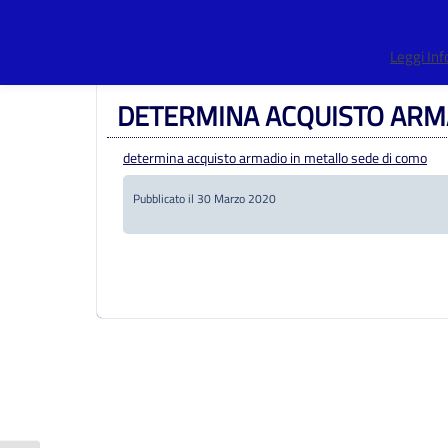
Centro Provinciale Istruzione Adulti
>
Amministrazione Tras
Leggi In
aggiudicatori distintamente per ogni procedura
>
DETERMIN
DETERMINA ACQUISTO ARM
determina acquisto armadio in metallo sede di como
Pubblicato il 30 Marzo 2020