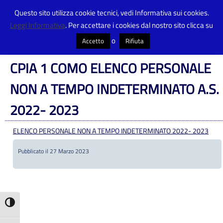
Questo sito utilizza cookie tecnici, vedi Informativa sui cookies.
Leggi Informativa
. Per accettare i cookies dal nostro sito clicca su
Centro Provinciale Istruzione Adulti
>
Amministrazione Trasparente
>
Personale non a tempo indeterminato
>
CPIA 1 COMO ELENCO PERSONALE
o
Accetto
Rifiuta
NON A TEMPO INDETERMINATO A.S. 2022- 2023
CPIA 1 COMO ELENCO PERSONALE
NON A TEMPO INDETERMINATO A.S.
2022- 2023
ELENCO PERSONALE NON A TEMPO INDETERMINATO 2022- 2023
Pubblicato il 27 Marzo 2023
Attiva/disattiva alto contrasto