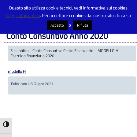
Questo sito utilizza cookie tecnici, vedi Informativa sui cookies.
Leggi Informativa
. Per accettare i cookies dal nostro sito clicca su
Centro Provinciale Istruzione Adulti
>
Amministrazione Trasparente
>
Bilancio preventivo e consuntivo
>
Conto Consuntivo Anno 2020
o
Accetto
Rifiuta
Conto Consuntivo Anno 2020
Si pubblica il Conto Consuntivo Conto Finanziario – MODELLO H –
Esercizio finanziario 2020
modello H
Pubblicato il 8 Giugno 2021
Attiva/disattiva alto contrasto