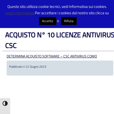
Questo sito utilizza cookie tecnici, vedi Informativa sui cookies.
Leggi Informativa
. Per accettare i cookies dal nostro sito clicca su
Centro Provinciale Istruzione Adulti
>
Amministrazione Trasparente
>
Atti
delle amministrazioni aggiudicatrici e degli enti aggiudicatori distintamente
o
Accetto
Rifiuta
per ogni procedura
>
ACQUISTO N° 10 LICENZE ANTIVIRUS CSC
ACQUISTO N° 10 LICENZE ANTIVIRU
CSC
DETERMINA ACQUISTO SOFTWARE – CSC ANTIVIRUS COMO
Pubblicato il 22 Giugno 2023
Attiva/disattiva alto contrasto